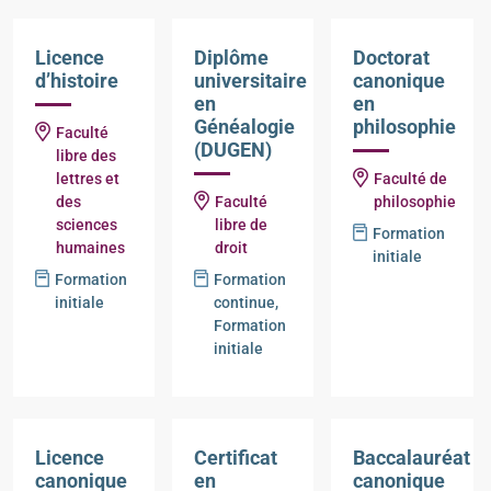
Licence
Diplôme
Doctorat
d’histoire
universitaire
canonique
en
en
Généalogie
philosophie
Faculté
(DUGEN)
libre des
lettres et
Faculté de
des
Faculté
philosophie
sciences
libre de
Formation
humaines
droit
initiale
Formation
Formation
initiale
continue,
Formation
initiale
Licence
Certificat
Baccalauréat
canonique
en
canonique