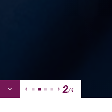
2
/
4