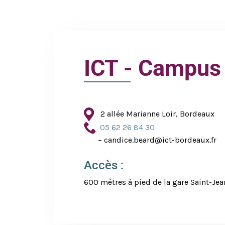
ICT - Campus
2 allée Marianne Loir, Bordeaux
05 62 26 84 30
– candice.beard@ict-bordeaux.fr
Accès :
600 mètres à pied de la gare Saint-Jea