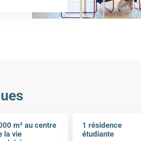
ques
000 m² au centre
1 résidence
 la vie
étudiante