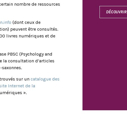
ertain nombre de ressources
DÉCOUVRIR 
n.info
(dont ceux de
tion) peuvent être consultés.
000 livres numériques et de
base PBSC (Psychology and
 la consultation d’articles
o-saxonnes.
etrouvés sur un
catalogue des
site Internet de la
numériques ».