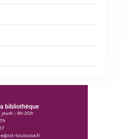
la bibliothèque
 jeudi : 9h-20h
17h
 17
e@ict-toulouse.fr