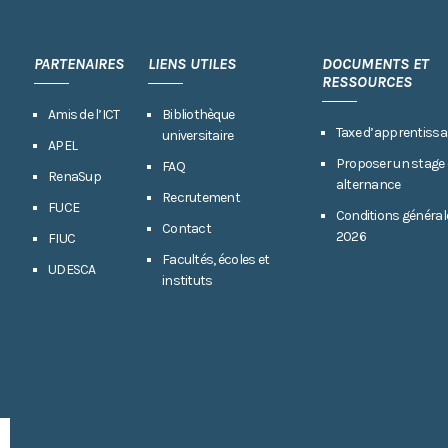
PARTENAIRES
LIENS UTILES
DOCUMENTS ET
RESSOURCES
Amis de l’ICT
Bibliothèque
Taxe d’apprentissa
universitaire
APEL
Proposer un stage
FAQ
RenaSup
alternance
Recrutement
FUCE
Conditions général
Contact
2026
FIUC
Facultés, écoles et
UDESCA
instituts