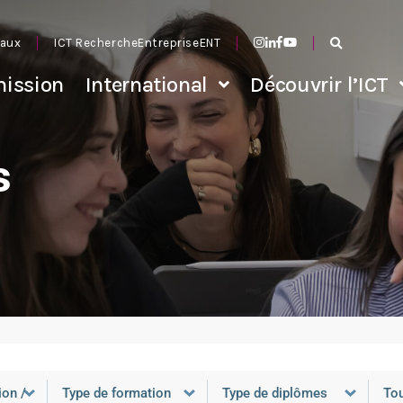
aux
ICT Recherche
Entreprise
ENT
ission
International
Découvrir l’ICT
s