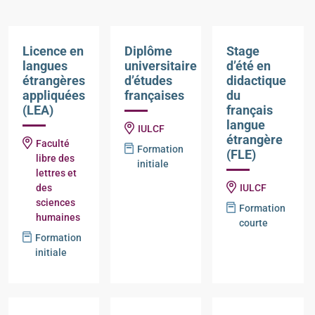
Licence en
Diplôme
Stage
langues
universitaire
d’été en
étrangères
d’études
didactique
appliquées
françaises
du
(LEA)
français
langue
IULCF
étrangère
Faculté
Formation
(FLE)
libre des
initiale
lettres et
des
IULCF
sciences
Formation
humaines
courte
Formation
initiale