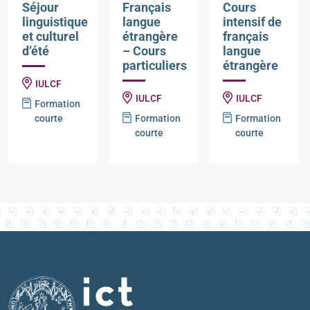
Séjour
Français
Cours
linguistique
langue
intensif de
et culturel
étrangère
français
d’été
– Cours
langue
particuliers
étrangère
IULCF
IULCF
IULCF
Formation
courte
Formation
Formation
courte
courte