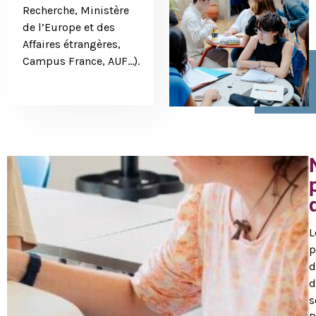
Recherche, Ministère
de l’Europe et des
Affaires étrangères,
Campus France, AUF…).
L
p
d
d
s