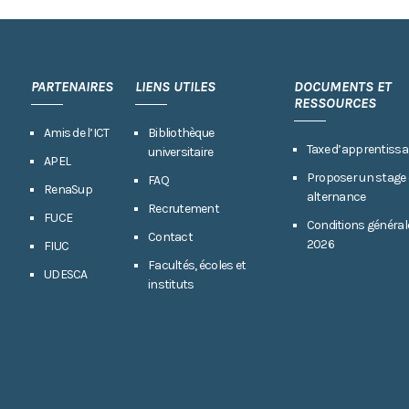
PARTENAIRES
LIENS UTILES
DOCUMENTS ET
RESSOURCES
Amis de l’ICT
Bibliothèque
Taxe d’apprentissa
universitaire
APEL
Proposer un stage
FAQ
RenaSup
alternance
Recrutement
FUCE
Conditions général
Contact
2026
FIUC
Facultés, écoles et
UDESCA
instituts