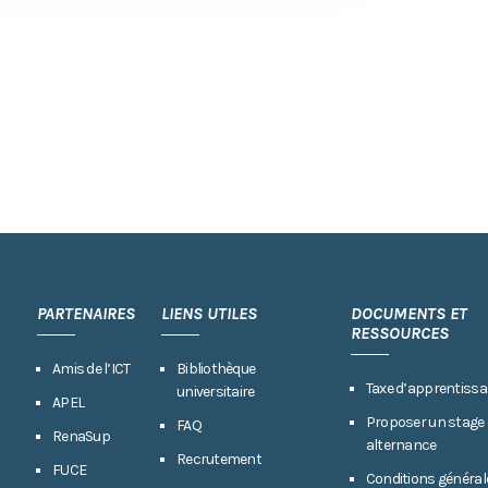
PARTENAIRES
LIENS UTILES
DOCUMENTS ET
RESSOURCES
Amis de l’ICT
Bibliothèque
Taxe d’apprentissa
universitaire
APEL
Proposer un stage
FAQ
RenaSup
alternance
Recrutement
FUCE
Conditions général