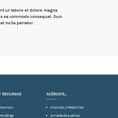
unt ut labore et dolore magna
p ex ea commodo consequat. Duis
at nulla pariatur.
Y RECURSOS
ACÉRCATE...
recursos
Licencias y Maestrías
rendizaje
Jornada de puertas