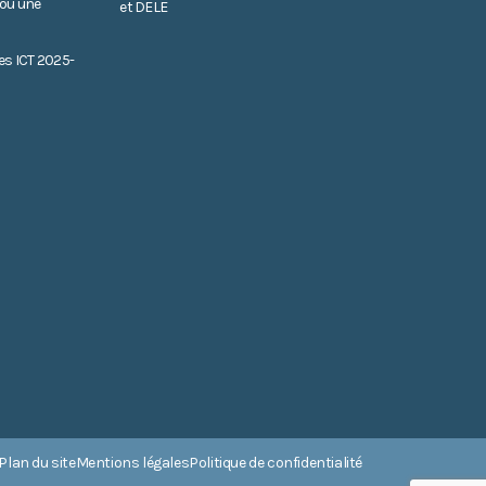
 ou une
et DELE
es ICT 2025-
Plan du site
Mentions légales
Politique de confidentialité