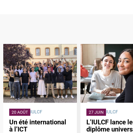
IULCF
IULCF
20 AOÛT
27 JUIN
Un été international
L’IULCF lance le
à l’ICT
diplôme univers