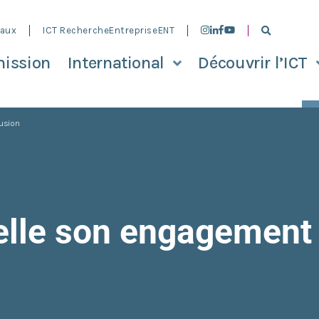
aux
ICT Recherche
Entreprise
ENT
ission
International
Découvrir l’ICT
lusion
lle son engagement p