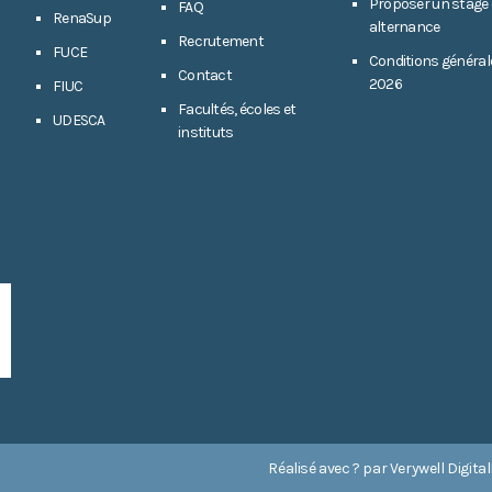
Proposer un stage
FAQ
RenaSup
alternance
Recrutement
FUCE
Conditions général
Contact
2026
FIUC
Facultés, écoles et
UDESCA
instituts
Réalisé avec ? par
Verywell Digital