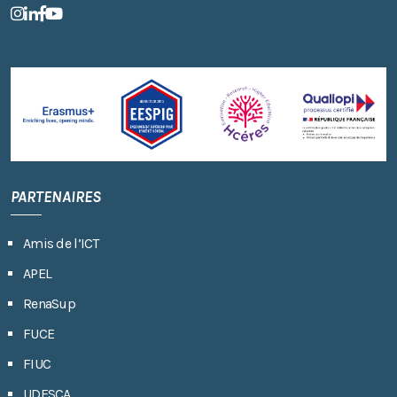
PARTENAIRES
Amis de l’ICT
APEL
RenaSup
FUCE
FIUC
UDESCA