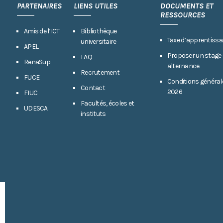
PARTENAIRES
LIENS UTILES
DOCUMENTS ET
RESSOURCES
Amis de l’ICT
Bibliothèque
Taxe d’apprentissa
universitaire
APEL
Proposer un stage
FAQ
RenaSup
alternance
Recrutement
FUCE
Conditions général
Contact
2026
FIUC
Facultés, écoles et
UDESCA
instituts